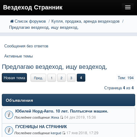
Вездеход Странник
Список форумов
Купля, продажа, аренда вездеходов
FAQ
Поиск
Предлагаю вездеход, ищу вездеход,
Расширенный поиск
Регистрация
Сообщения без ответов
Вход
Активные темы
Предлагаю вездеход, ищу вездеход,
Новая тема
Тем: 194
Пред.
1
2
3
4
Страница
4
из
4
Объявления
Юбилей Норд-Авто. 10 лет. Полтысячи машин.
04 дек 2019, 15:36
Жека
Последнее сообщение
ГУСЕНИЦЫ НА СТРАННИК
17 янв 2018, 17:29
kergud
Последнее сообщение