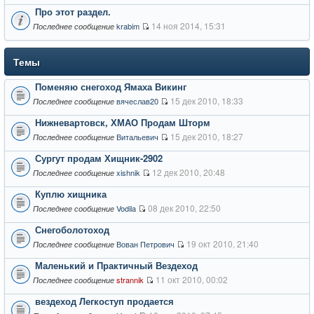
Про этот раздел.
14 ноя 2014, 15:31
krabim
Последнее сообщение
Темы
Поменяю снегоход Ямаха Викинг
15 дек 2010, 18:33
вячеслав20
Последнее сообщение
Нижневартовск, ХМАО Продам Шторм
15 дек 2010, 18:27
Витальевич
Последнее сообщение
Сургут продам Хищник-2902
12 дек 2010, 20:48
xishnik
Последнее сообщение
Куплю хищника
08 дек 2010, 22:50
Vodila
Последнее сообщение
Снегоболотоход
19 окт 2010, 21:40
Вован Петрович
Последнее сообщение
Маленький и Практичный Вездеход
11 окт 2010, 00:02
strannik
Последнее сообщение
вездеход Легкоступ продается