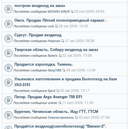
построю вездеход на заказ
29 сен 2009, 09:53
МОНИН ИЛЬЯ
Последнее сообщение
Омск. Продаю Лёгкий полноприводный каракат .
28 авг 2009, 16:33
uvat
Последнее сообщение
Сургут. Продам вездеход
27 авг 2009, 08:36
Новичок
Последнее сообщение
Тверская область. Соберу вездеход на заказ
22 авг 2009, 10:56
Asterix
Последнее сообщение
Продается аэролодка. Тюмень.
08 авг 2009, 12:06
Serg1956
Последнее сообщение
Ульяновск изготовление и продажа Болотоход на базе
УАЗ-3151
02 авг 2009, 10:17
Sprut
Последнее сообщение
Питер. Продам Argo Avenger 750 EFI
11 июл 2009, 11:49
unistar
Последнее сообщение
Бурятия, Читинская область. Ищу ГТТ, ГТСМ
02 июл 2009, 07:58
Онкельскронкель
Последнее сообщение
Продаётся вездеход(снегоболотоход) "Викинг-2".