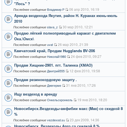
"Лось" ?
06 апр 2010, 16:19
Владимир Р
Последнее сообщение
Аренда вездехода Якутия, район Н. Куранах июнь-июль
2010
30 мар 2010, 12:21
slava_z
Последнее сообщение
Продаю лёгкий полноприводный каракат с двигателем
Ока.\Омск\
26 мар 2010, 21:39
uvat
Последнее сообщение
Камчатский край, Продам Hugglands BV-206
24 фев 2010, 09:27
Николай1980
Последнее сообщение
Продам Хищник-2901. пгт. Талинка (ХМАО)
12 фев 2010, 19:58
Дмитрий555
Последнее сообщение
Продам резинокордовую защиту .
31 янв 2010, 17:26
Джeгерме
Последнее сообщение
Ищу вездеход в аренду
19 янв 2010, 18:20
Онкельскронкель
Последнее сообщение
Новосибирск.Вездезоды-амфибии макс (Max) со скидкой 8
%
23 дек 2009, 14:36
vezdexod.su
Последнее сообщение
Новосибирск. Вездеходы Арго со скидкой 8 %