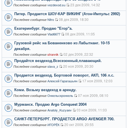
23 дек 2009, 14:32
vezdexod.su
Последнее сообщение
Питер. Продается ШОУ-КАР ВИКИНГ (Атон-Импульс 2992)
08 дек 2009, 18:30
Nitro
Последнее сообщение
Екатеринбург. Продаю "Егор"а.
08 дек 2009, 11:05
Vlad6677
Последнее сообщение
Грузовой рейс на Бованенково из Лабытнанг. 10-15
декабря.
02 дек 2009, 22:32
strannik
Последнее сообщение
Продайтся вездеход.Всесезонный,плавающий.
20 ноя 2009, 20:30
slava_z
Последнее сообщение
Продается вездеход. Бортовой поворот, АКП, 106 л.с.
17 ноя 2009, 12:03
Алексей Гарагашьян
Последнее сообщение
Коми. Возьму вездеход в аренду.
07 ноя 2009, 08:10
Онкельскронкель
Последнее сообщение
Мурманск. Продаю Argo Conquest 2004
03 ноя 2009, 11:03
Anatoly_Kuzyaev
Последнее сообщение
САНКТ-ПЕТЕРБУРГ. ПРОДАЕТСЯ ARGO AVENGER 700.
20 окт 2009, 20:55
ИГОРЁК
Последнее сообщение