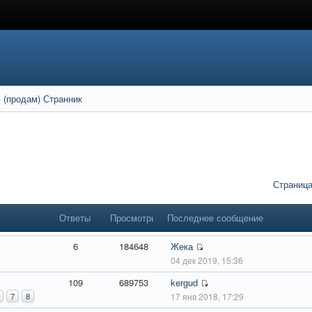
 (продам) Странник
Страниц
Ответы
Просмотры
Последнее сообщение
6
184648
Жека
04 дек 2019, 15:36
109
689753
kergud
7
8
17 янв 2018, 17:29