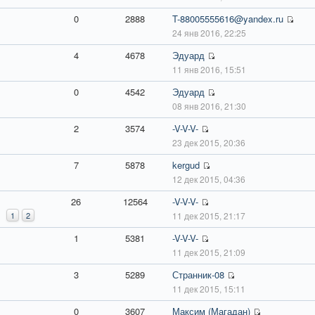
0
2888
T-88005555616@yandex.ru
24 янв 2016, 22:25
4
4678
Эдуард
11 янв 2016, 15:51
0
4542
Эдуард
08 янв 2016, 21:30
2
3574
-V-V-V-
23 дек 2015, 20:36
7
5878
kergud
12 дек 2015, 04:36
26
12564
-V-V-V-
1
2
11 дек 2015, 21:17
1
5381
-V-V-V-
11 дек 2015, 21:09
3
5289
Странник-08
11 дек 2015, 15:11
0
3607
Максим (Магадан)