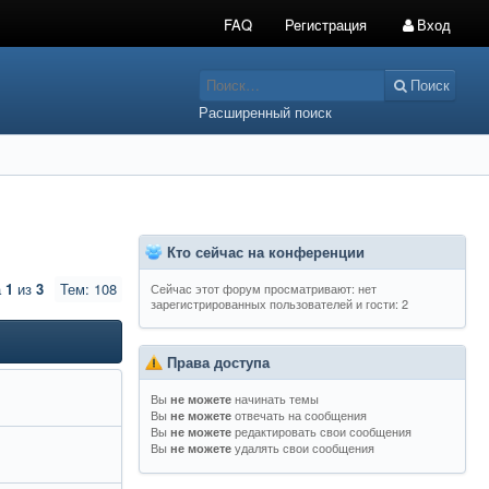
FAQ
Регистрация
Вход
Поиск
Расширенный поиск
Кто сейчас на конференции
а
1
из
3
Тем: 108
Сейчас этот форум просматривают: нет
зарегистрированных пользователей и гости: 2
Права доступа
Вы
начинать темы
не можете
Вы
отвечать на сообщения
не можете
Вы
редактировать свои сообщения
не можете
Вы
удалять свои сообщения
не можете