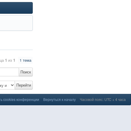
ица
1
из
1
1 тема
Поиск
Перейти
ь cookies конференции
Вернуться к началу
Часовой пояс: UTC + 4 часа