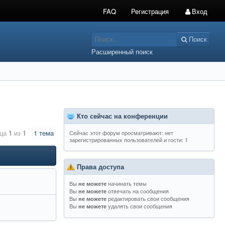
FAQ
Регистрация
Вход
Поиск
Расширенный поиск
Кто сейчас на конференции
ица
1
из
1
1 тема
Сейчас этот форум просматривают: нет
зарегистрированных пользователей и гости: 1
Права доступа
Вы
начинать темы
не можете
Вы
отвечать на сообщения
не можете
Вы
редактировать свои сообщения
не можете
Вы
удалять свои сообщения
не можете