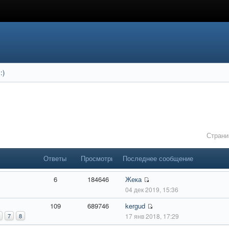
:)
Стран
Ответы
Просмотры
Последнее сообщение
6
184646
Жека
04 дек 2019, 15:36
109
689746
kergud
7
8
17 янв 2018, 17:29