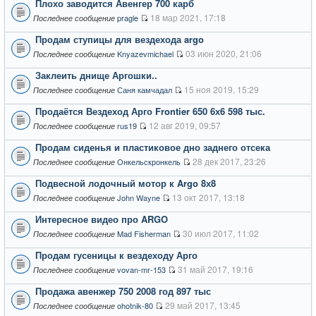
Плохо заводится Авенгер 700 карб
18 мар 2021, 17:18
pragle
Последнее сообщение
Продам ступицы для вездехода argo
03 июн 2020, 21:06
Knyazevmichael
Последнее сообщение
Заклеить днище Аргошки..
15 ноя 2019, 15:29
Саня камчадал
Последнее сообщение
Продаётся Вездеход Арго Frontier 650 6х6 598 тыс.
12 авг 2019, 09:57
rus19
Последнее сообщение
Продам сиденья и пластиковое дно заднего отсека
28 дек 2017, 23:26
Онкельскронкель
Последнее сообщение
Подвесной лодочный мотор к Argo 8х8
13 окт 2017, 13:18
John Wayne
Последнее сообщение
Интересное видео про ARGO
30 июл 2017, 11:02
Mad Fisherman
Последнее сообщение
Продам гусеницы к вездеходу Арго
31 май 2017, 19:16
vovan-mr-153
Последнее сообщение
Продажа авенжер 750 2008 год 897 тыс
29 май 2017, 13:45
ohotnik-80
Последнее сообщение