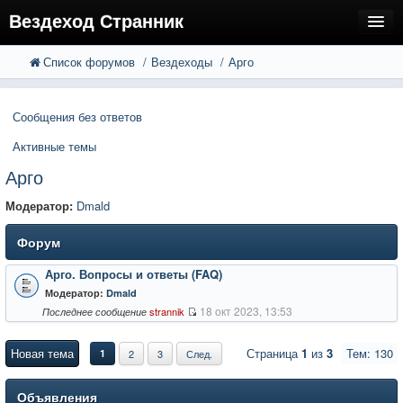
Вездеход Странник
Список форумов
Вездеходы
Арго
FAQ
Поиск
Расширенный поиск
Регистрация
Сообщения без ответов
Вход
Активные темы
Арго
Модератор:
Dmald
Форум
Арго. Вопросы и ответы (FAQ)
Модератор:
Dmald
18 окт 2023, 13:53
strannik
Последнее сообщение
Новая тема
Страница
1
из
3
Тем: 130
1
2
3
След.
Объявления