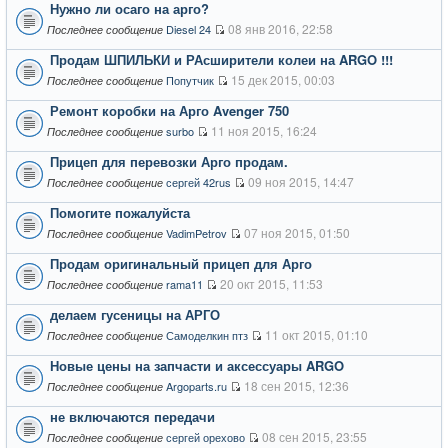
Нужно ли осаго на арго?
08 янв 2016, 22:58
Diesel 24
Последнее сообщение
Продам ШПИЛЬКИ и РАсширители колеи на ARGO !!!
15 дек 2015, 00:03
Попутчик
Последнее сообщение
Ремонт коробки на Арго Avenger 750
11 ноя 2015, 16:24
surbo
Последнее сообщение
Прицеп для перевозки Арго продам.
09 ноя 2015, 14:47
сергей 42rus
Последнее сообщение
Помогите пожалуйста
07 ноя 2015, 01:50
VadimPetrov
Последнее сообщение
Продам оригинальный прицеп для Арго
20 окт 2015, 11:53
rama11
Последнее сообщение
делаем гусеницы на АРГО
11 окт 2015, 01:10
Самоделкин птз
Последнее сообщение
Новые цены на запчасти и аксессуары ARGO
18 сен 2015, 12:36
Argoparts.ru
Последнее сообщение
не включаются передачи
08 сен 2015, 23:55
сергей орехово
Последнее сообщение