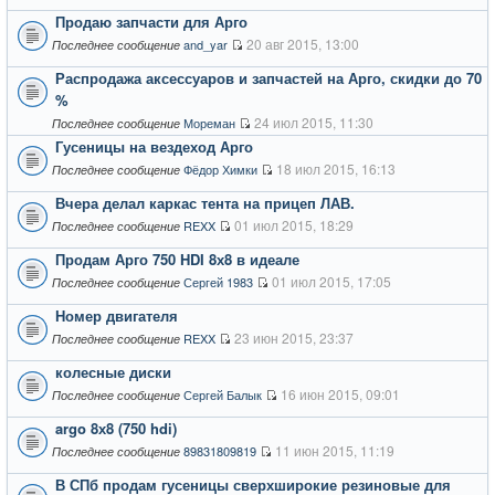
Продаю запчасти для Арго
20 авг 2015, 13:00
and_yar
Последнее сообщение
Распродажа аксессуаров и запчастей на Арго, скидки до 70
%
24 июл 2015, 11:30
Мореман
Последнее сообщение
Гусеницы на вездеход Арго
18 июл 2015, 16:13
Фёдор Химки
Последнее сообщение
Вчера делал каркас тента на прицеп ЛАВ.
01 июл 2015, 18:29
REXX
Последнее сообщение
Продам Арго 750 HDI 8х8 в идеале
01 июл 2015, 17:05
Сергей 1983
Последнее сообщение
Номер двигателя
23 июн 2015, 23:37
REXX
Последнее сообщение
колесные диски
16 июн 2015, 09:01
Сергей Балык
Последнее сообщение
argo 8х8 (750 hdi)
11 июн 2015, 11:19
89831809819
Последнее сообщение
В СПб продам гусеницы сверхширокие резиновые для