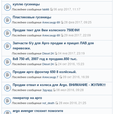
куплю гусеницы
06 апр 2017, 11:17
fab66
Последнее сообщение
Пластиковые гусеницы
28 фев 2017, 09:25
Александр 69
Последнее сообщение
Продам тент для 8ми колесного 750ЕФИ
29 янв 2017, 22:09
Александр 69
Последнее сообщение
Запчасти б/у для Арго продам и прицеп ЛАВ для
перевозки.
04 янв 2017, 23:19
Diesel 24
Последнее сообщение
8х8 750 efi, 2007 год в продаже.850 тыс.
24 окт 2016, 15:23
Diesel 24
Последнее сообщение
Продам арго фронтир 650 8 колёсный.
09 окт 2016, 16:39
Александр.Т
Последнее сообщение
Продам отвал и колеса для Argo. ВНИМАНИЕ - ЖУЛИК!!!
08 июл 2016, 09:28
Эдуард
Последнее сообщение
генератор на арго
28 июн 2016, 21:25
not_death
Последнее сообщение
argo avenger глохнет помогите