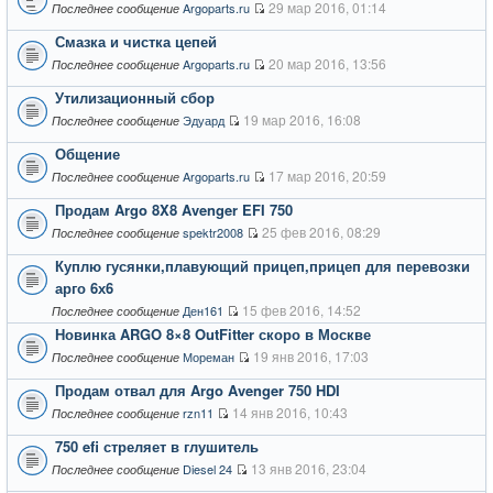
29 мар 2016, 01:14
Argoparts.ru
Последнее сообщение
Смазка и чистка цепей
20 мар 2016, 13:56
Argoparts.ru
Последнее сообщение
Утилизационный сбор
19 мар 2016, 16:08
Эдуард
Последнее сообщение
Общение
17 мар 2016, 20:59
Argoparts.ru
Последнее сообщение
Продам Argo 8X8 Avenger EFI 750
25 фев 2016, 08:29
spektr2008
Последнее сообщение
Куплю гусянки,плавующий прицеп,прицеп для перевозки
арго 6х6
15 фев 2016, 14:52
Ден161
Последнее сообщение
Новинка ARGO 8×8 OutFitter скоро в Москве
19 янв 2016, 17:03
Мореман
Последнее сообщение
Продам отвал для Argo Avenger 750 HDI
14 янв 2016, 10:43
rzn11
Последнее сообщение
750 efi стреляет в глушитель
13 янв 2016, 23:04
Diesel 24
Последнее сообщение