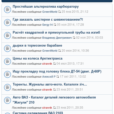
Простейшая альтернатива карбюратору
25 янв 2015, 21:12
GreenWorld
Последнее сообщение
Где заказать шестерни с шевингованием?!
05 ноя 2014, 17:28
Sergy14
Последнее сообщение
Расчёт квадратной и прямоугольной трубы на изгиб
02 ноя 2014, 03:03
Владимир Дмитриевич
Последнее сообщение
дырки в тормозном барабане
20 июн 2014, 10:36
GreenWorld
Последнее сообщение
Цены на колеса Арктиктранса
04 июл 2013, 17:31
strannik
Последнее сообщение
Ищу прокладку под головку блока ДТ-54 (двиг. Д-60Р)
17 окт 2011, 13:02
Алексей Р
Последнее сообщение
Торенты. Журналы авто-мото. Каталоги з\ч...
23 янв 2011, 20:51
strannik
Последнее сообщение
Авто ВАЗ - Каталог деталей легкового автомобиля
"Жигули" 210
23 янв 2011, 20:35
strannik
Последнее сообщение
Система охлаждения ВАЗ 2103