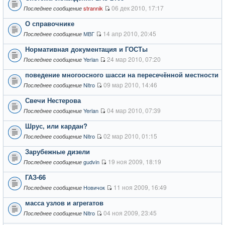
06 дек 2010, 17:17
strannik
Последнее сообщение
О справочнике
14 апр 2010, 20:45
МВГ
Последнее сообщение
Нормативная документация и ГОСТы
24 мар 2010, 07:20
Yerlan
Последнее сообщение
поведение многоосного шасси на пересечённой местности
09 мар 2010, 14:46
Nitro
Последнее сообщение
Свечи Нестерова
04 мар 2010, 07:39
Yerlan
Последнее сообщение
Шрус, или кардан?
02 мар 2010, 01:15
Nitro
Последнее сообщение
Зарубежные дизели
19 ноя 2009, 18:19
gudvin
Последнее сообщение
ГАЗ-66
11 ноя 2009, 16:49
Новичок
Последнее сообщение
масса узлов и агрегатов
04 ноя 2009, 23:45
Nitro
Последнее сообщение