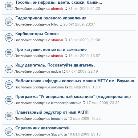
Тосолы, антифризы, цвета, сказки, байки...
31 окт 2009, 21:22
strannik
Последнее сообщение
Гидропривод рулевого управления
26 окт 2009, 23:37
Nitro
Последнее сообщение
Карбюраторы Солекс
18 окт 2009, 21:30
strannik
Последнее сообщение
Про катушки, контакты и зажигание
13 окт 2009, 13:57
strannik
Последнее сообщение
Ищу двигатель. Посоветуйте двигатель.
07 окт 2009, 22:19
gudvin
Последнее сообщение
Библиотечка кафедры колесных машин МГТУ им. Баумана
22 мар 2009, 13:31
solomon
Последнее сообщение
Программа "Универсальный механизм" (моделирование)
17 мар 2009, 23:32
Штарбекер Михаил
Последнее сообщение
Планетарный редуктор от имп.АКПП
13 мар 2009, 10:25
forsash
Последнее сообщение
Справочник автозапчастей
10 мар 2009, 23:13
Slava K
Последнее сообщение