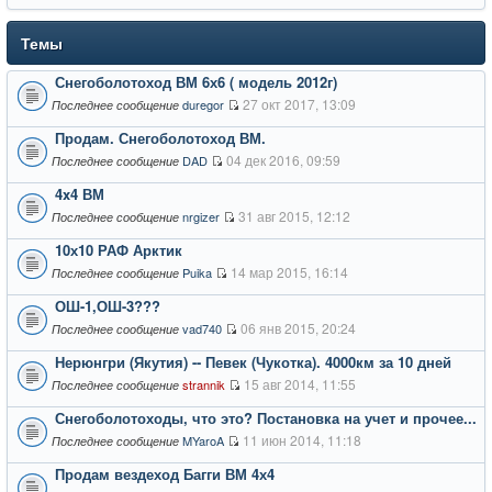
Темы
Снегоболотоход ВМ 6х6 ( модель 2012г)
27 окт 2017, 13:09
duregor
Последнее сообщение
Продам. Снегоболотоход ВМ.
04 дек 2016, 09:59
DAD
Последнее сообщение
4x4 ВМ
31 авг 2015, 12:12
nrgizer
Последнее сообщение
10х10 РАФ Арктик
14 мар 2015, 16:14
Puika
Последнее сообщение
ОШ-1,ОШ-3???
06 янв 2015, 20:24
vad740
Последнее сообщение
Нерюнгри (Якутия) -- Певек (Чукотка). 4000км за 10 дней
15 авг 2014, 11:55
strannik
Последнее сообщение
Снегоболотоходы, что это? Постановка на учет и прочее...
11 июн 2014, 11:18
MYaroA
Последнее сообщение
Продам вездеход Багги ВМ 4х4