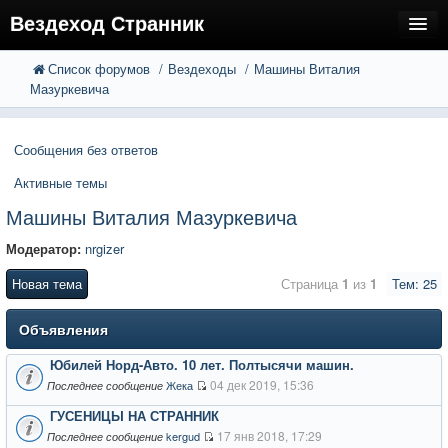
Вездеход Странник
Список форумов
Вездеходы
Машины Виталия
FAQ
Поиск
Мазуркевича
Расширенный поиск
Регистрация
Сообщения без ответов
Вход
Активные темы
Машины Виталия Мазуркевича
Модератор:
nrgizer
Новая тема
Страница
1
из
1
Тем: 25
Объявления
Юбилей Норд-Авто. 10 лет. Полтысячи машин.
04 дек 2019, 15:36
Жека
Последнее сообщение
ГУСЕНИЦЫ НА СТРАННИК
17 янв 2018, 17:29
kergud
Последнее сообщение