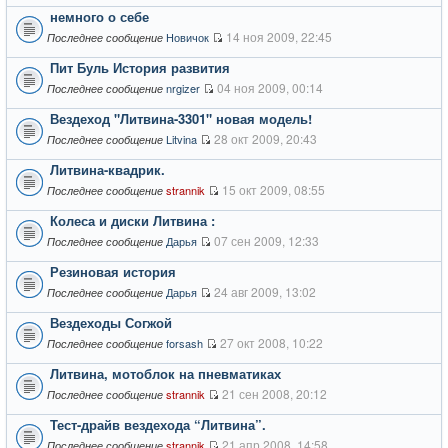
немного о себе
14 ноя 2009, 22:45
Новичок
Последнее сообщение
Пит Буль История развития
04 ноя 2009, 00:14
nrgizer
Последнее сообщение
Вездеход "Литвина-3301" новая модель!
28 окт 2009, 20:43
Litvina
Последнее сообщение
Литвина-квадрик.
15 окт 2009, 08:55
strannik
Последнее сообщение
Колеса и диски Литвина :
07 сен 2009, 12:33
Дарья
Последнее сообщение
Резиновая история
24 авг 2009, 13:02
Дарья
Последнее сообщение
Вездеходы Согжой
27 окт 2008, 10:22
forsash
Последнее сообщение
Литвина, мотоблок на пневматиках
21 сен 2008, 20:12
strannik
Последнее сообщение
Тест-драйв вездехода “Литвина”.
21 апр 2008, 14:58
strannik
Последнее сообщение