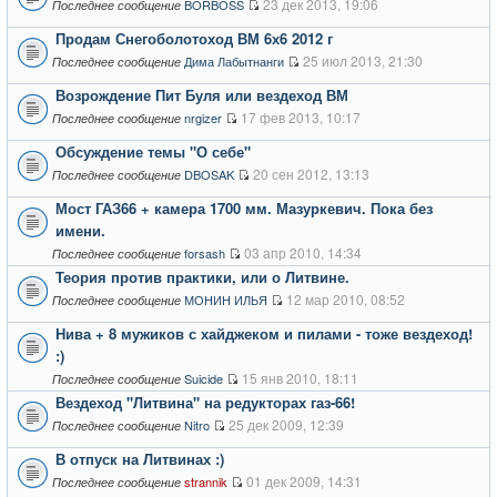
23 дек 2013, 19:06
BORBOSS
Последнее сообщение
Продам Снегоболотоход ВМ 6х6 2012 г
25 июл 2013, 21:30
Дима Лабытнанги
Последнее сообщение
Возрождение Пит Буля или вездеход ВМ
17 фев 2013, 10:17
nrgizer
Последнее сообщение
Обсуждение темы "О себе"
20 сен 2012, 13:13
DBOSAK
Последнее сообщение
Мост ГАЗ66 + камера 1700 мм. Мазуркевич. Пока без
имени.
03 апр 2010, 14:34
forsash
Последнее сообщение
Теория против практики, или о Литвине.
12 мар 2010, 08:52
МОНИН ИЛЬЯ
Последнее сообщение
Нива + 8 мужиков с хайджеком и пилами - тоже вездеход!
:)
15 янв 2010, 18:11
Suicide
Последнее сообщение
Вездеход "Литвина" на редукторах газ-66!
25 дек 2009, 12:39
Nitro
Последнее сообщение
В отпуск на Литвинах :)
01 дек 2009, 14:31
strannik
Последнее сообщение